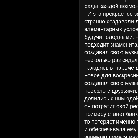
рады каждой возможн
И это прекрасное з
странно создавали 
элементарных услови
будучи голодными, н
подходит знаменита
создавал свою музык
несколько раз сидел
находясь в тюрьме 
новое для воскресн
создавал свою музы
повезло с друзьями,
делились с ним едой
он потратит свой ре
примеру станет бан
то потеряет именно 
и обеспечивала ему 
занимающемуся муз