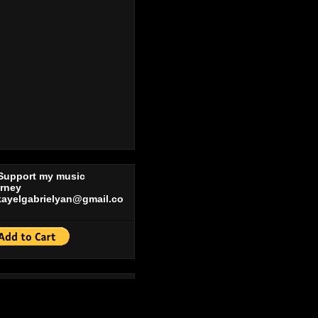
 Support my music
urney
kayelgabrielyan@gmail.co