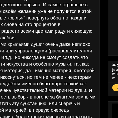
о детского порыва. И самое страшное в
ём своём желании уже не получится в этой
ые крылья" повернуть обратно назад и
х снова на сто процентов в
 радости всеми цветами радуги сияющую
 любви.
ми крыльями души" очень даже неплохо
ами или управленцами (распределителями
и т.д., но никогда не смогут создать что
ти искусства и особенно музыки, так как
🌟
jo
ая материя, да - именно материя, к которой
mi
коснуться, но тем не менее - некоторым
m
им удаётся именно благодаря тонкой как
очень чувствительной материи их души. И
 есть выбор - в погоне за благами земными
тить эту субстанцию, или сберечь и
ой материей, в первую очередь
ции с более тонких миров и всегда быть