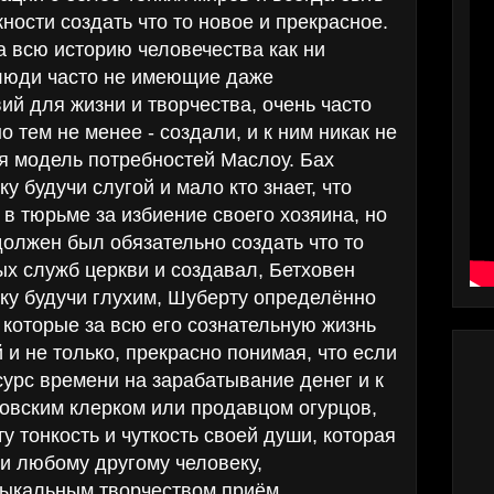
ости создать что то новое и прекрасное.
а всю историю человечества как ни
люди часто не имеющие даже
й для жизни и творчества, очень часто
о тем не менее - создали, и к ним никак не
я модель потребностей Маслоу. Бах
у будучи слугой и мало кто знает, что
 в тюрьме за избиение своего хозяина, но
должен был обязательно создать что то
ых служб церкви и создавал, Бетховен
ку будучи глухим, Шуберту определённо
 которые за всю его сознательную жизнь
 и не только, прекрасно понимая, что если
сурс времени на зарабатывание денег и к
ковским клерком или продавцом огурцов,
ту тонкость и чуткость своей души, которая
и любому другому человеку,
ыкальным творчеством приём