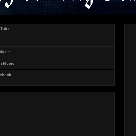
uTube
 Music
on Music
cebook