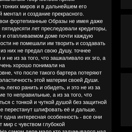
 тонких миров и в дальнейшем его
й ментал и создание прекрасного.
свои фортепианные Образы не имея даже
о пятидесяти лет преследовали кредиторы,
е и отапливаемом доме почти каждую
дности не помешали им творить и создавать
 из них не предал свою Душу, точнее
и не из за того, что зашкаливало их эго, а
 очень хорошо понимали на
вне, что после такого бартера потеряют
и эластичность этой материи своей Души.
ь легко ранить и обидеть, и это не из за
кие то неправильные, а из за того, что
ться с тонкой и чуткой душой без защитной
не перестанут шлифовать её и дальше.
 одна интересная особенность - все они
т мир с чувством глубокой
 На самом деле мало кто задумывался над