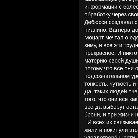
информации с более
обработку через сво
Дебюсси создавал 
пианино, Вагнера д
Моцарт мечтал о ед
зиму, и все эти тру
прекрасное. И никто
материю своей души 
потому что все они
подсознательном уро
тонкость, чуткость 
Да, таких людей очен
того, что они все ка
всегда выберут оста
брони, и при жизни 
И всех их связывает
жили и покинули это
удовлетворённости.