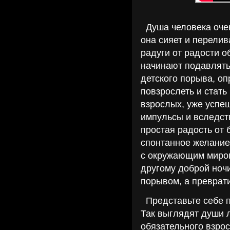
Душа человека очен
она сияет и перели
радуги от радости 
начинают подавлять
детского порыва, о
повзрослеть и стать
взрослых, уже успе
импульсы и вследств
простая радость от 
спонтанное желание
с окружающим миро
другому доброй ночи
порывом, а преврати
Представьте себе п
Так выглядят души 
обязательного взро